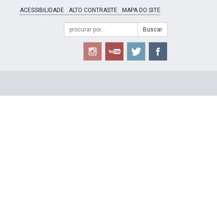
ACESSIBILIDADE
ALTO CONTRASTE
MAPA DO SITE
Campo
Formulário
Buscar
de
de
busca
Busca